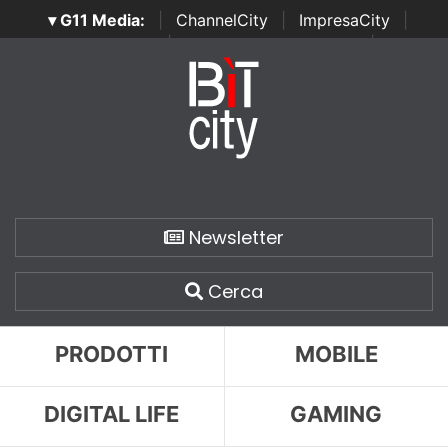
▾ G11 Media:
|
ChannelCity
|
ImpresaCity
|
SecurityOpenLab
|
Italian Channel Awards
|
Italian
Project Awards
|
Italian Security Awards
|
...
Newsletter
Cerca
PRODOTTI
MOBILE
DIGITAL LIFE
GAMING