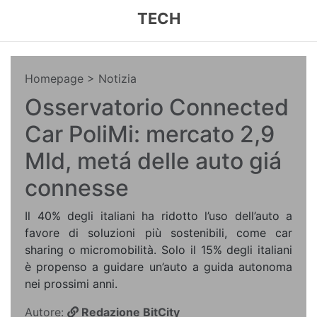
TECH
Homepage
> Notizia
Osservatorio Connected
Car PoliMi: mercato 2,9
Mld, metá delle auto giá
connesse
Il 40% degli italiani ha ridotto l’uso dell’auto a
favore di soluzioni più sostenibili, come car
sharing o micromobilità. Solo il 15% degli italiani
è propenso a guidare un’auto a guida autonoma
nei prossimi anni.
Autore:
Redazione BitCity