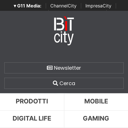
▾ G11 Media:
|
ChannelCity
|
ImpresaCity
|
SecurityOpenLab
|
Italian Channel Awards
|
Italian
Project Awards
|
Italian Security Awards
|
...
Newsletter
Cerca
PRODOTTI
MOBILE
DIGITAL LIFE
GAMING