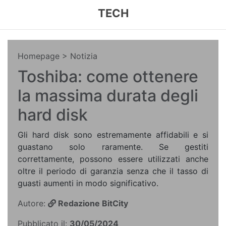
TECH
Homepage
> Notizia
Toshiba: come ottenere
la massima durata degli
hard disk
Gli hard disk sono estremamente affidabili e si
guastano solo raramente. Se gestiti
correttamente, possono essere utilizzati anche
oltre il periodo di garanzia senza che il tasso di
guasti aumenti in modo significativo.
Autore:
Redazione BitCity
Pubblicato il:
30/05/2024