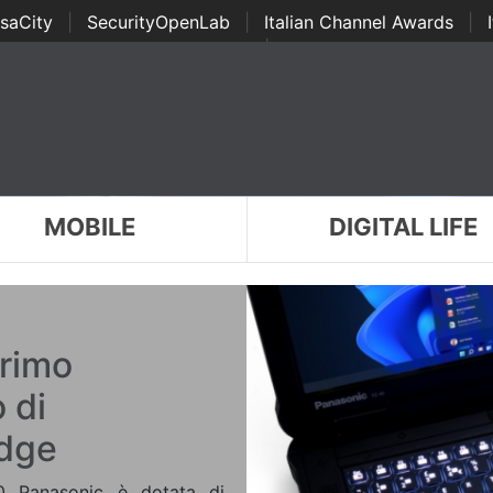
saCity
|
SecurityOpenLab
|
Italian Channel Awards
|
Awards
|
...
MOBILE
DIGITAL LIFE
primo
 di
edge
0 Panasonic è dotata di