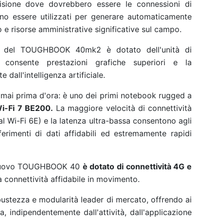
cisione dove dovrebbero essere le connessioni di
ono essere utilizzati per generare automaticamente
 e risorse amministrative significative sul campo.
5H del TOUGHBOOK 40mk2 è dotato dell'unità di
 consente prestazioni grafiche superiori e la
 dall'intelligenza artificiale.
i prima d'ora: è uno dei primi notebook rugged a
Wi-Fi 7 BE200.
La maggiore velocità di connettività
 al Wi-Fi 6E) e la latenza ultra-bassa consentono agli
erimenti di dati affidabili ed estremamente rapidi
l nuovo TOUGHBOOK 40
è dotato di connettività 4G e
a connettività affidabile in movimento.
stezza e modularità leader di mercato, offrendo ai
a, indipendentemente dall'attività, dall'applicazione