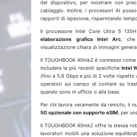
del dispositivo, per mostrare con pre
cablaggio. Inoltre, i processori AI poss
rapporti di ispezione, risparmiando tempo
Il processore Intel Core Ultra 5 13
elaborazione grafica Intel Arc
, che
visualizzazione chiara di immagini generate
Il TOUGHBOOK 40mk2 è connesso come ma
includere le più recenti specifiche
Intel 
(fino a 5,8 Gbps e più di 2 volte rispetto
operatori sul campo di contare su trasf
quando sono in ufficio o alla base.
Per chi lavora veramente da remoto, i
5G opzionale con supporto eSIM
, per un
Il TOUGHBOOK 40mk2 offre la stessa robu
lavoratori mobili una soluzione equilibrat