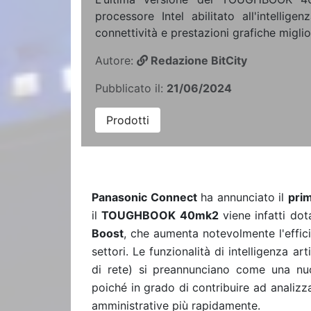
processore Intel abilitato all'intelligen
connettività e prestazioni grafiche miglio
Autore:
Redazione BitCity
Pubblicato il:
21/06/2024
Prodotti
Panasonic Connect
ha annunciato il
pri
il
TOUGHBOOK 40mk2
viene infatti dot
Boost
, che aumenta notevolmente l'efficie
settori. Le funzionalità di intelligenza a
di rete) si preannunciano come una nuov
poiché in grado di contribuire ad analizza
amministrative più rapidamente.