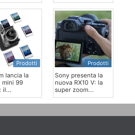
Prodotti
Prodotti
lm lancia la
Sony presenta la
x mini 99
nuova RX10 V: la
 il...
super zoom...