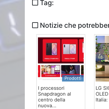
Tag:
Notizie che potrebber
Prodotti
I processori
LG S
Snapdragon al
OLED 
centro della
Italia:
nuova...