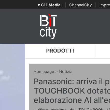
▾ G11 Media:
|
ChannelCity
|
Impre
PRODOTTI
Homepage
> Notizia
Panasonic: arriva il 
TOUGHBOOK dotato
elaborazione AI all'
L'ultima versione del TOUGHBOOK 4