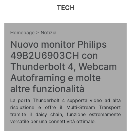
TECH
Homepage
> Notizia
Nuovo monitor Philips
49B2U6903CH con
Thunderbolt 4, Webcam
Autoframing e molte
altre funzionalità
La porta Thunderbolt 4 supporta video ad alta
risoluzione e offre il Multi-Stream Transport
tramite il daisy chain, funzione estremamente
versatile per una connettività ottimale.