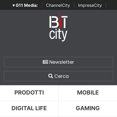
▾ G11 Media:
|
ChannelCity
|
ImpresaCity
|
SecurityOpenLab
|
Italian Channel Awards
|
Italian
Project Awards
|
Italian Security Awards
|
...
Newsletter
Cerca
PRODOTTI
MOBILE
DIGITAL LIFE
GAMING