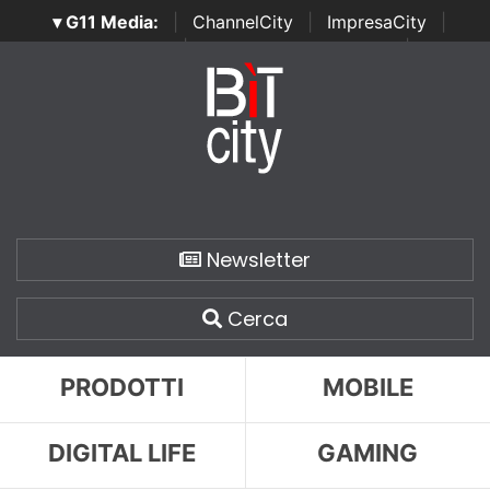
▾ G11 Media:
|
ChannelCity
|
ImpresaCity
|
SecurityOpenLab
|
Italian Channel Awards
|
Italian
Project Awards
|
Italian Security Awards
|
...
Newsletter
Cerca
PRODOTTI
MOBILE
DIGITAL LIFE
GAMING