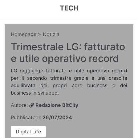
TECH
Homepage
> Notizia
Trimestrale LG: fatturato
e utile operativo record
LG raggiunge fatturato e utile operativo record
per il secondo trimestre grazie a una crescita
equilibrata dei propri core business e dei
business in sviluppo.
Autore:
Redazione BitCity
Pubblicato il:
26/07/2024
Digital Life