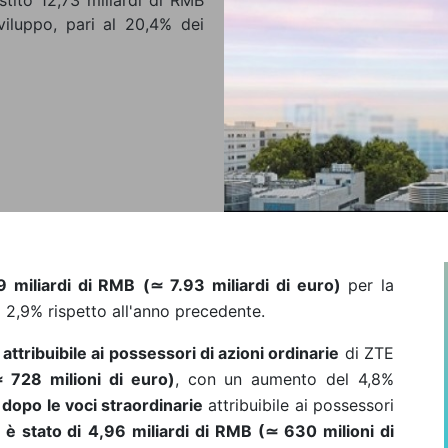
stito 12,73 miliardi di RMB
viluppo, pari al 20,4% dei
9 miliardi di RMB
(
≃
7.93 miliardi di euro
)
per la
2,9% rispetto all'anno precedente.
o attribuibile ai possessori di azioni ordinarie
di ZTE
≃
728 milioni di euro)
, con un aumento del 4,8%
o dopo le voci straordinarie
attribuibile ai possessori
è stato di
4,96 miliardi di
RMB (
≃
630 milioni di