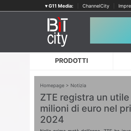
▾ G11 Media:
|
ChannelCity
|
Impre
PRODOTTI
Homepage
> Notizia
ZTE registra un utile
milioni di euro nel 
2024