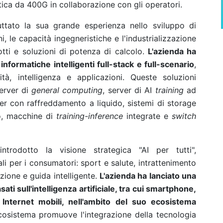
tica da 400G in collaborazione con gli operatori.
uttato la sua grande esperienza nello sviluppo di
 le capacità ingegneristiche e l'industrializzazione
otti e soluzioni di potenza di calcolo.
L'azienda ha
informatiche intelligenti full-stack e full-scenario
,
tà, intelligenza e applicazioni. Queste soluzioni
rver di
general computing
, server di AI
training
ad
rver con raffreddamento a liquido, sistemi di storage
o, macchine di
training-inference
integrate e
switch
trodotto la visione strategica "AI per tutti",
li per i consumatori: sport e salute, intrattenimento
uzione e guida intelligente.
L'azienda ha lanciato una
ti sull'intelligenza artificiale, tra cui smartphone,
i Internet mobili, nell'ambito del suo ecosistema
cosistema promuove l'integrazione della tecnologia