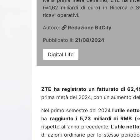
Nella prima metà dell’anno, ZTE ha inve
(≃1,62 miliardi di euro) in Ricerca e S
ricavi operativi.
Autore:
Redazione BitCity
Pubblicato il:
21/08/2024
Digital Life
ZTE
ha registrato un fatturato di 62,4
prima metà del 2024, con un aumento del 
Nel primo semestre del 2024
l'utile nett
ha
raggiunto i 5,73 miliardi di
RMB
(
rispetto all'anno precedente.
L'utile nett
di azioni ordinarie per lo stesso periodo