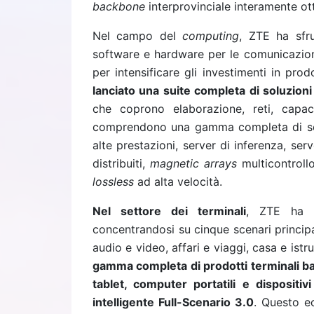
backbone
interprovinciale interamente ot
Nel campo del
computing
, ZTE ha sfr
software e hardware per le comunicazioni,
per intensificare gli investimenti in prod
lanciato una suite completa di soluzioni 
che coprono elaborazione, reti, capaci
comprendono una gamma completa di se
alte prestazioni, server di inferenza, se
distribuiti,
magnetic arrays
multicontroll
lossless
ad alta velocità.
Nel settore dei terminali
, ZTE ha in
concentrandosi su cinque scenari principa
audio e video, affari e viaggi, casa e istr
gamma completa di prodotti terminali basa
tablet, computer portatili e dispositiv
intelligente Full-Scenario 3.0
. Questo e