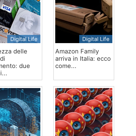
Digital Life
Digital Life
ezza delle
Amazon Family
di
arriva in Italia: ecco
ento: due
come...
i...