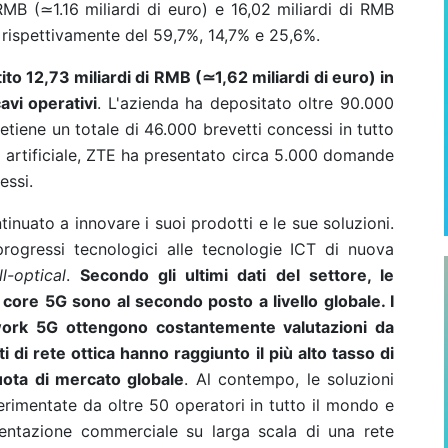
 RMB (≃1.16 miliardi di euro) e 16,02 miliardi di RMB
a rispettivamente del 59,7%, 14,7% e 25,6%.
to 12,73 miliardi di
RMB (
≃
1,62 miliardi di euro) in
avi operativi
. L'azienda ha depositato oltre 90.000
etiene un totale di 46.000 brevetti concessi in tutto
a artificiale, ZTE ha presentato circa 5.000 domande
essi.
tinuato a innovare i suoi prodotti e le sue soluzioni.
progressi tecnologici alle tecnologie ICT di nuova
ll-optical
.
Secondo gli ultimi dati del settore, le
i core 5G sono al secondo posto a livello globale. I
work 5G ottengono costantemente valutazioni da
i di rete ottica hanno raggiunto il più alto tasso di
uota di mercato globale
. Al contempo, le soluzioni
imentate da oltre 50 operatori in tutto il mondo e
mentazione commerciale su larga scala di una rete