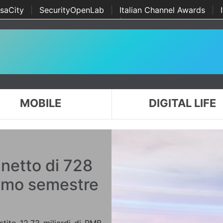
saCity
|
SecurityOpenLab
|
Italian Channel Awards
|
Awards
|
...
MOBILE
DIGITAL LIFE
 netto di 728
primo semestre