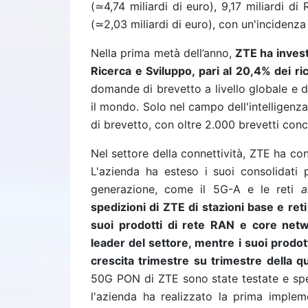
(≃4,74 miliardi di euro), 9,17 miliardi di
(≃2,03 miliardi di euro), con un'incidenz
Nella prima metà dell’anno,
ZTE ha investi
Ricerca e Sviluppo, pari al 20,4% dei ric
domande di brevetto a livello globale e d
il mondo. Solo nel campo dell'intelligenz
di brevetto, con oltre 2.000 brevetti conc
Nel settore della connettività, ZTE ha con
L'azienda ha esteso i suoi consolidati 
generazione, come il 5G-A e le reti
a
spedizioni di ZTE di stazioni base e ret
suoi prodotti di rete RAN e core net
leader del settore, mentre i suoi prodott
crescita trimestre su trimestre della q
50G PON di ZTE sono state testate e sper
l'azienda ha realizzato la prima imple