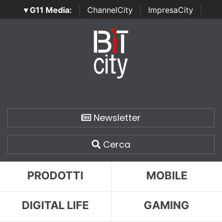
▾ G11 Media:
|
ChannelCity
|
ImpresaCity
|
SecurityOpenLab
|
Italian Channel Awards
|
Italian
Project Awards
|
Italian Security Awards
|
...
Newsletter
Cerca
PRODOTTI
MOBILE
DIGITAL LIFE
GAMING