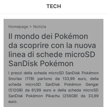
TECH
Homepage
> Notizia
Il mondo dei Pokémon
da scoprire con la nuova
linea di schede microSD
SanDisk Pokémon
I prezzi della scheda microSD SanDisk Pokémon
Snorlax (1TB) partono da 133,99 euro, della
scheda microSD SanDisk Pokémon Gengar
(512GB) da 61,99 euro e della scheda microSD
SanDisk Pokémon Pikachu (256GB) da 33,99
euro.