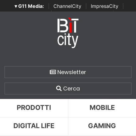
▾ G11 Media:
|
ChannelCity
|
ImpresaCity
|
SecurityOpenLab
|
Italian Channel Awards
|
Italian
Project Awards
|
Italian Security Awards
|
...
Newsletter
Cerca
PRODOTTI
MOBILE
DIGITAL LIFE
GAMING