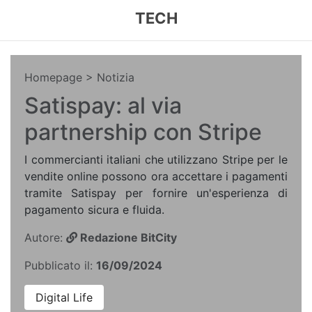
TECH
Homepage
> Notizia
Satispay: al via
partnership con Stripe
I commercianti italiani che utilizzano Stripe per le
vendite online possono ora accettare i pagamenti
tramite Satispay per fornire un'esperienza di
pagamento sicura e fluida.
Autore:
Redazione BitCity
Pubblicato il:
16/09/2024
Digital Life