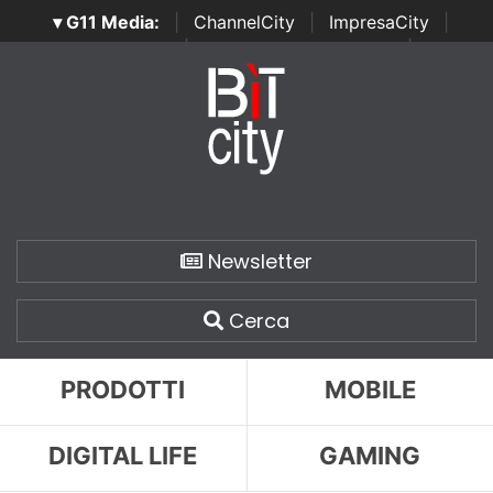
▾ G11 Media:
|
ChannelCity
|
ImpresaCity
|
SecurityOpenLab
|
Italian Channel Awards
|
Italian
Project Awards
|
Italian Security Awards
|
...
Newsletter
Cerca
PRODOTTI
MOBILE
DIGITAL LIFE
GAMING