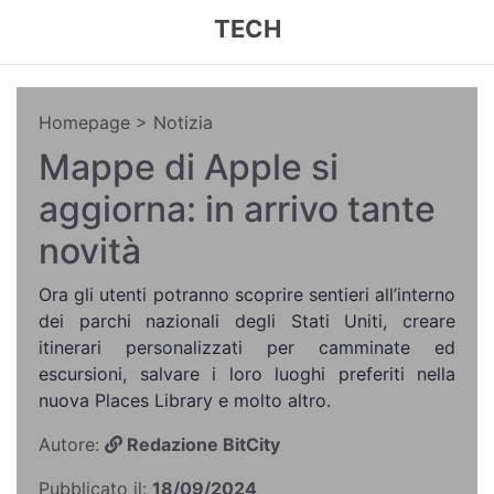
TECH
Homepage
> Notizia
Mappe di Apple si
aggiorna: in arrivo tante
novità
Ora gli utenti potranno scoprire sentieri all’interno
dei parchi nazionali degli Stati Uniti, creare
itinerari personalizzati per camminate ed
escursioni, salvare i loro luoghi preferiti nella
nuova Places Library e molto altro.
Autore:
Redazione BitCity
Pubblicato il:
18/09/2024