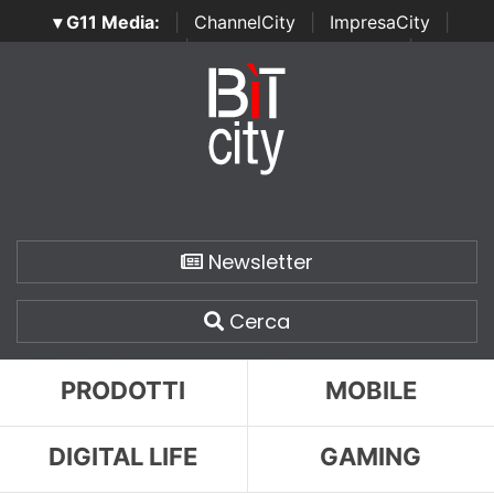
▾ G11 Media:
|
ChannelCity
|
ImpresaCity
|
SecurityOpenLab
|
Italian Channel Awards
|
Italian
Project Awards
|
Italian Security Awards
|
...
Newsletter
Cerca
PRODOTTI
MOBILE
DIGITAL LIFE
GAMING