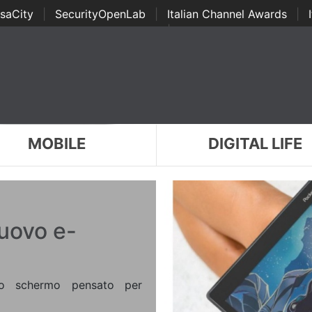
saCity
|
SecurityOpenLab
|
Italian Channel Awards
|
Awards
|
...
MOBILE
DIGITAL LIFE
nuovo e-
o schermo pensato per