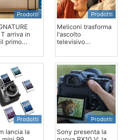
Prodotti
Prodotti
IGNATURE
Meliconi trasforma
T arriva in
l'ascolto
 il primo...
televisivo...
Prodotti
Prodotti
lm lancia la
Sony presenta la
x mini 99
nuova RX10 V: la