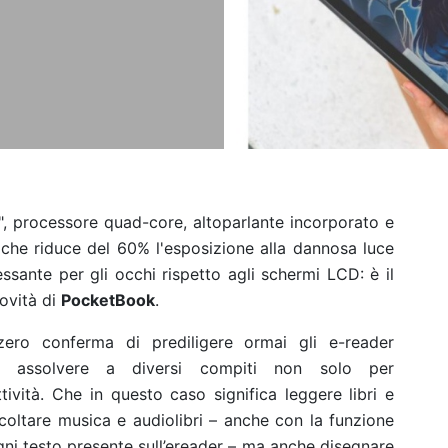
", processore quad-core, altoparlante incorporato e
che riduce del 60% l'esposizione alla dannosa luce
essante per gli occhi rispetto agli schermi LCD: è il
novità di
PocketBook
.
zero conferma di prediligere ormai gli e-reader
per assolvere a diversi compiti non solo per
tività. Che in questo caso significa leggere libri e
ascoltare musica e audiolibri – anche con la funzione
ni testo presente sull’ereader – ma anche disegnare