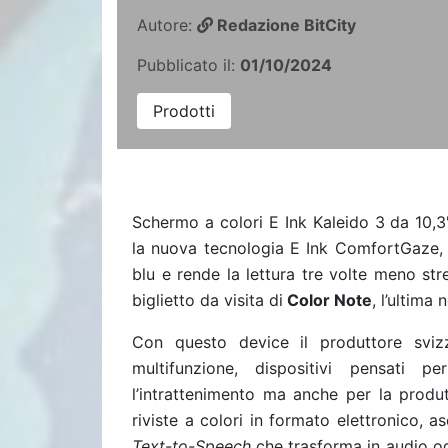
Autore:
Redazione BitCity
Pubblicato il:
01/10/2024
Prodotti
Schermo a colori E Ink Kaleido 3 da 10,3
la nuova tecnologia E Ink ComfortGaze, 
blu e rende la lettura tre volte meno str
biglietto da visita di
Color Note
, l’ultima 
Con questo device il produttore sviz
multifunzione, dispositivi pensati 
l’intrattenimento ma anche per la produt
riviste a colori in formato elettronico, 
Text-to-Speech
che trasforma in audio og