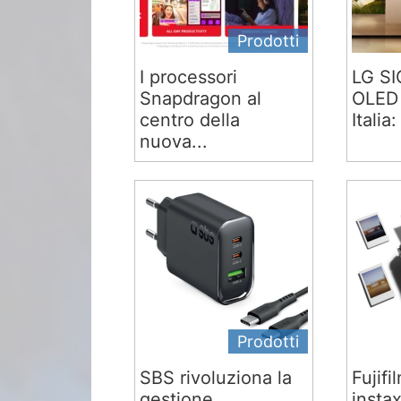
Prodotti
I processori
LG S
Snapdragon al
OLED 
centro della
Italia:
nuova...
Prodotti
SBS rivoluziona la
Fujifi
gestione
insta