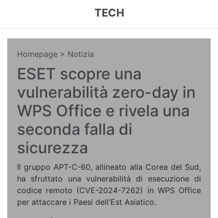
TECH
Homepage
> Notizia
ESET scopre una
vulnerabilità zero-day in
WPS Office e rivela una
seconda falla di
sicurezza
Il gruppo APT-C-60, allineato alla Corea del Sud,
ha sfruttato una vulnerabilità di esecuzione di
codice remoto (CVE-2024-7262) in WPS Office
per attaccare i Paesi dell'Est Asiatico.