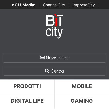
▾ G11 Media:
|
ChannelCity
|
ImpresaCity
|
SecurityOpenLab
|
Italian Channel Awards
|
Italian
Project Awards
|
Italian Security Awards
|
...
Newsletter
Cerca
PRODOTTI
MOBILE
DIGITAL LIFE
GAMING