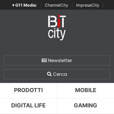
▾ G11 Media:
|
ChannelCity
|
ImpresaCity
|
SecurityOpenLab
|
Italian Channel Awards
|
Italian
Project Awards
|
Italian Security Awards
|
...
Newsletter
Cerca
PRODOTTI
MOBILE
DIGITAL LIFE
GAMING