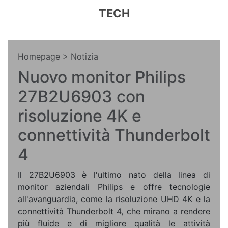
TECH
Homepage
> Notizia
Nuovo monitor Philips
27B2U6903 con
risoluzione 4K e
connettività Thunderbolt
4
Il 27B2U6903 è l'ultimo nato della linea di
monitor aziendali Philips e offre tecnologie
all'avanguardia, come la risoluzione UHD 4K e la
connettività Thunderbolt 4, che mirano a rendere
più fluide e di migliore qualità le attività