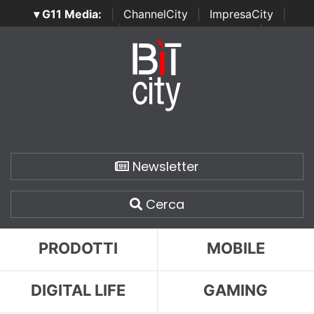
▾ G11 Media:
|
ChannelCity
|
ImpresaCity
|
SecurityOpenLab
|
Italian Channel Awards
|
Italian
Project Awards
|
Italian Security Awards
|
...
Newsletter
Cerca
PRODOTTI
MOBILE
DIGITAL LIFE
GAMING