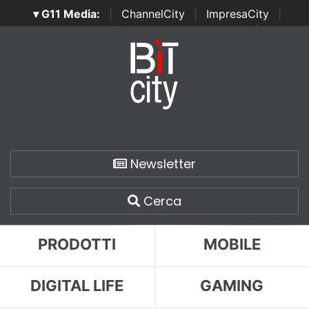
▾ G11 Media:
|
ChannelCity
|
ImpresaCity
|
SecurityOpenLab
|
Italian Channel Awards
|
Italian
Project Awards
|
Italian Security Awards
|
...
Newsletter
Cerca
PRODOTTI
MOBILE
DIGITAL LIFE
GAMING