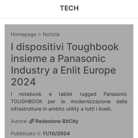
TECH
Homepage
> Notizia
I dispositivi Toughbook
insieme a Panasonic
Industry a Enlit Europe
2024
I notebook e tablet rugged Panasonic
TOUGHBOOK per la modernizzazione delle
infrastrutture in ambito utility a tutti i livelli.
Autore:
Redazione BitCity
Pubblicato il:
11/10/2024