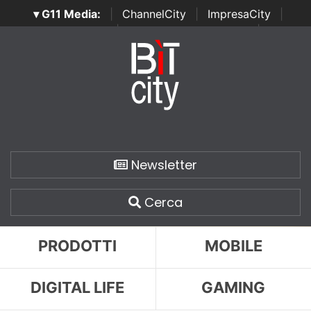
▾ G11 Media:
|
ChannelCity
|
ImpresaCity
|
SecurityOpenLab
|
Italian Channel Awards
|
Italian
Project Awards
|
Italian Security Awards
|
...
Newsletter
Cerca
PRODOTTI
MOBILE
DIGITAL LIFE
GAMING