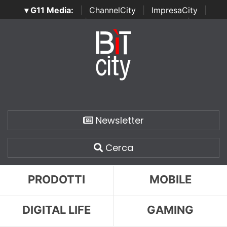
▾ G11 Media:
|
ChannelCity
|
ImpresaCity
|
SecurityOpenLab
|
Italian Channel Awards
|
Italian
Project Awards
|
Italian Security Awards
|
...
Newsletter
Cerca
PRODOTTI
MOBILE
DIGITAL LIFE
GAMING