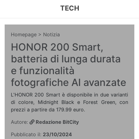
TECH
Homepage
> Notizia
HONOR 200 Smart,
batteria di lunga durata
e funzionalità
fotografiche AI avanzate
L'HONOR 200 Smart è disponibile in due varianti
di colore, Midnight Black e Forest Green, con
prezzi a partire da 179.99 euro.
Autore:
Redazione BitCity
Pubblicato il:
23/10/2024