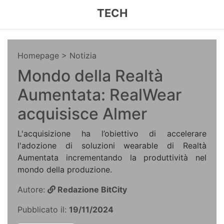
TECH
Homepage
> Notizia
Mondo della Realtà
Aumentata: RealWear
acquisisce Almer
L'acquisizione ha l’obiettivo di accelerare
l'adozione di soluzioni wearable di Realtà
Aumentata incrementando la produttività nel
mondo della produzione.
Autore:
Redazione BitCity
Pubblicato il:
19/11/2024