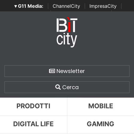
▾ G11 Media:
|
ChannelCity
|
ImpresaCity
|
SecurityOpenLab
|
Italian Channel Awards
|
Italian
Project Awards
|
Italian Security Awards
|
...
Newsletter
Cerca
PRODOTTI
MOBILE
DIGITAL LIFE
GAMING