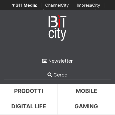
▾ G11 Media:
|
ChannelCity
|
ImpresaCity
|
SecurityOpenLab
|
Italian Channel Awards
|
Italian
Project Awards
|
Italian Security Awards
|
...
Newsletter
Cerca
PRODOTTI
MOBILE
DIGITAL LIFE
GAMING