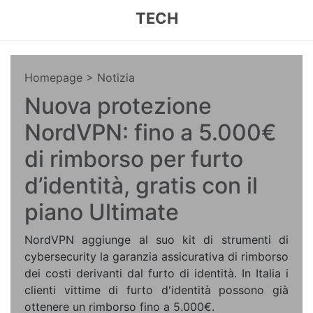
TECH
Homepage
> Notizia
Nuova protezione
NordVPN: fino a 5.000€
di rimborso per furto
d’identità, gratis con il
piano Ultimate
NordVPN aggiunge al suo kit di strumenti di
cybersecurity la garanzia assicurativa di rimborso
dei costi derivanti dal furto di identità. In Italia i
clienti vittime di furto d'identità possono già
ottenere un rimborso fino a 5.000€.