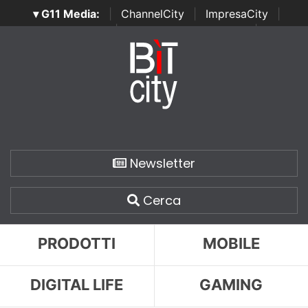
▾ G11 Media:
|
ChannelCity
|
ImpresaCity
|
SecurityOpenLab
|
Italian Channel Awards
|
Italian
Project Awards
|
Italian Security Awards
|
...
Newsletter
Cerca
PRODOTTI
MOBILE
DIGITAL LIFE
GAMING