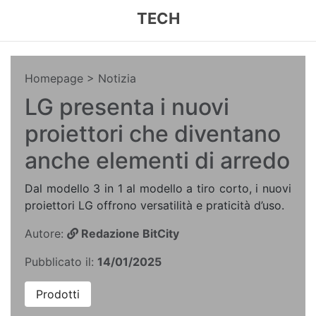
TECH
Homepage
> Notizia
LG presenta i nuovi
proiettori che diventano
anche elementi di arredo
Dal modello 3 in 1 al modello a tiro corto, i nuovi
proiettori LG offrono versatilità e praticità d’uso.
Autore:
Redazione BitCity
Pubblicato il:
14/01/2025
Prodotti