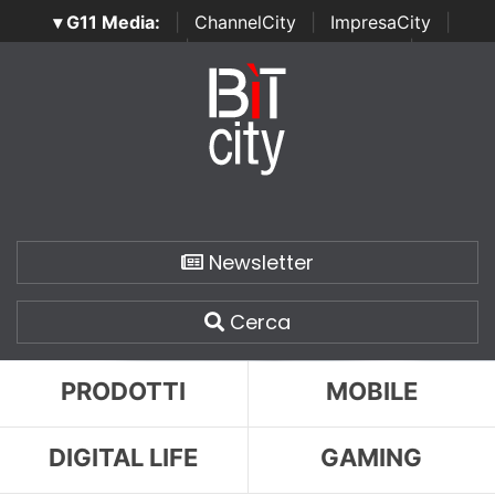
▾ G11 Media:
|
ChannelCity
|
ImpresaCity
|
SecurityOpenLab
|
Italian Channel Awards
|
Italian
Project Awards
|
Italian Security Awards
|
...
Newsletter
Cerca
PRODOTTI
MOBILE
DIGITAL LIFE
GAMING