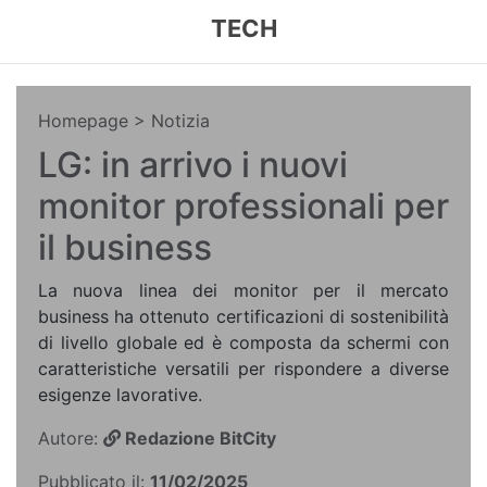
TECH
Homepage
> Notizia
LG: in arrivo i nuovi
monitor professionali per
il business
La nuova linea dei monitor per il mercato
business ha ottenuto certificazioni di sostenibilità
di livello globale ed è composta da schermi con
caratteristiche versatili per rispondere a diverse
esigenze lavorative.
Autore:
Redazione BitCity
Pubblicato il:
11/02/2025