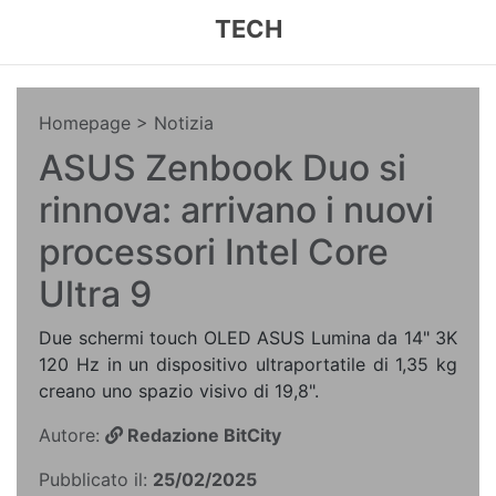
TECH
Homepage
> Notizia
ASUS Zenbook Duo si
rinnova: arrivano i nuovi
processori Intel Core
Ultra 9
Due schermi touch OLED ASUS Lumina da 14" 3K
120 Hz in un dispositivo ultraportatile di 1,35 kg
creano uno spazio visivo di 19,8".
Autore:
Redazione BitCity
Pubblicato il:
25/02/2025