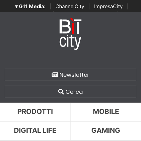
▾ G11 Media:
|
ChannelCity
|
ImpresaCity
|
SecurityOpenLab
|
Italian Channel Awards
|
Italian
Project Awards
|
Italian Security Awards
|
...
Newsletter
Cerca
PRODOTTI
MOBILE
DIGITAL LIFE
GAMING