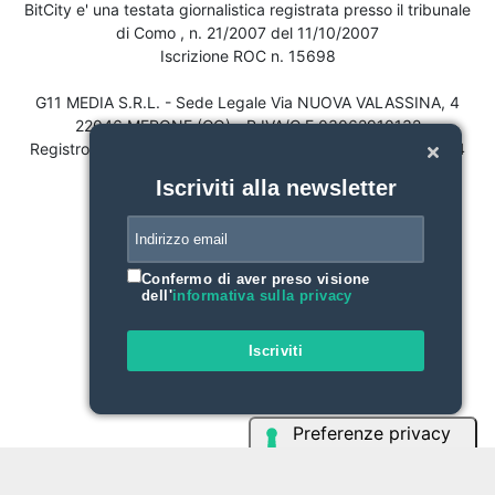
BitCity e' una testata giornalistica registrata presso il tribunale
di Como , n. 21/2007 del 11/10/2007
Iscrizione ROC n. 15698
G11 MEDIA S.R.L. - Sede Legale Via NUOVA VALASSINA, 4
22046 MERONE (CO) - P.IVA/C.F.03062910132
Registro imprese di Como n. 03062910132 - REA n. 293834
CAPITALE SOCIALE Euro 30.000 i.v.
Iscriviti alla newsletter
Confermo di aver preso visione
dell'
informativa sulla privacy
Iscriviti
Le tue preferenze relative alla privacy