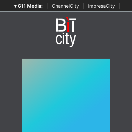
▾ G11 Media:
|
ChannelCity
|
ImpresaCity
|
SecurityOpenLab
|
Italian Channel Awards
|
Italian
Project Awards
|
Italian Security Awards
|
...