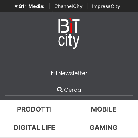
▾ G11 Media:
|
ChannelCity
|
ImpresaCity
|
SecurityOpenLab
|
Italian Channel Awards
|
Italian
Project Awards
|
Italian Security Awards
|
...
Newsletter
Cerca
PRODOTTI
MOBILE
DIGITAL LIFE
GAMING