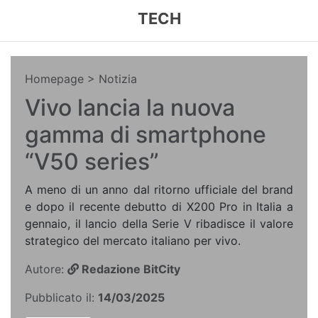
TECH
Homepage
> Notizia
Vivo lancia la nuova
gamma di smartphone
“V50 series”
A meno di un anno dal ritorno ufficiale del brand
e dopo il recente debutto di X200 Pro in Italia a
gennaio, il lancio della Serie V ribadisce il valore
strategico del mercato italiano per vivo.
Autore:
Redazione BitCity
Pubblicato il:
14/03/2025