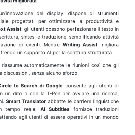
tività migliorata
’innovazione del display: dispone di strumenti
ificiale progettati per ottimizzare la produttività e
xt Assist
, gli utenti possono perfezionare il testo in
crittura, sintesi e traduzione, semplificando attività
icazione di eventi. Mentre
Writing Assist
migliora
ffrendo un supporto AI per la scrittura strutturata.
e riassume automaticamente le riunioni così che gli
le discussioni, senza alcuno sforzo.
Circle to Search di Google
consente agli utenti di
n un dito o con la T-Pen per avviare una ricerca,
ni.
Smart Translator
abbatte le barriere linguistiche
in tempo reale.
AI Subtitles
fornisce traduzioni
ttendo agli utenti di essere operativi in un mondo