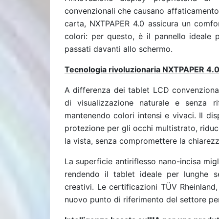
convenzionali che causano affaticamento d
carta, NXTPAPER 4.0 assicura un comfort 
colori: per questo, è il pannello ideale
passati davanti allo schermo.
Tecnologia rivoluzionaria NXTPAPER 4.0 
A differenza dei tablet LCD convenzional
di visualizzazione naturale e senza ri
mantenendo colori intensi e vivaci. Il dis
protezione per gli occhi multistrato, ridu
la vista, senza compromettere la chiarezz
La superficie antiriflesso nano-incisa migli
rendendo il tablet ideale per lunghe ses
creativi. Le certificazioni TÜV Rheinlan
nuovo punto di riferimento del settore per 