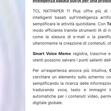
Intelligenza basata sull'IA per una produt
TCL NXTPAPER 11 Plus offre più di un
intelligenti basati sull'intelligenza art
semplificare le attività quotidiane. Con
Te
modo efficiente tramite strumenti IA di ris
come la stesura di e-mail o la pianif
ulteriormente la creazione di contenuti, o
Smart Voice Memo
registra, trascrive 
utenti possono salvare i punti salienti del
Per un'esperienza ancora più intuitiva,
cerchiare un elemento sullo schermo co
semplificando la ricerca delle informazio
traducendo voce, testo e immagini 
automatiche per i contenuti video, perme
digitale globale.