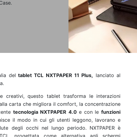
 Case.
lia del
tablet TCL NXTPAPER 11 Plus,
lanciato al
a.
e creativi, questo tablet trasforma le interazioni
 alla carta che migliora il comfort, la concentrazione
ecente
tecnologia NXTPAPER 4.0
e con le
funzioni
inisce il modo in cui gli utenti leggono, lavorano e
alute degli occhi nel lungo periodo. NXTPAPER è
i TCL, progettata come alternativa agli schermi