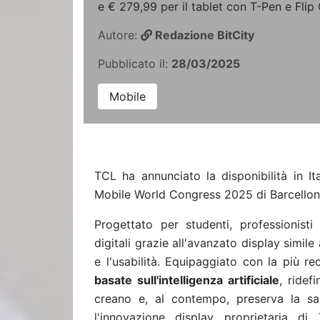
e € 279,99 per il tablet con T-Pen e Flip
Autore:
Redazione BitCity
Pubblicato il:
28/03/2025
Mobile
TCL
ha annunciato la disponibilità in Ita
Mobile World Congress 2025 di Barcellon
Progettato per studenti, professionisti 
digitali grazie all'avanzato display simile
e l'usabilità. Equipaggiato con la più r
basate sull'intelligenza artificiale
, ridef
creano e, al contempo, preserva la s
l'innovazione display proprietaria d