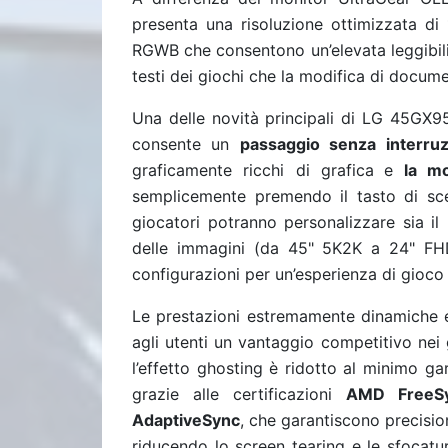
presenta una risoluzione ottimizzata di 
RGWB che consentono un’elevata leggibilit
testi dei giochi che la modifica di documen
Una delle novità principali di LG 45GX
consente un
passaggio senza interru
graficamente ricchi di grafica
e
la mo
semplicemente premendo il tasto di sce
giocatori potranno personalizzare sia il
delle immagini (da 45" 5K2K a 24" FHD)
configurazioni per un’esperienza di gioco 
Le prestazioni estremamente dinamiche 
agli utenti un vantaggio competitivo nei
l’effetto ghosting è ridotto al minimo ga
grazie alle certificazioni
AMD FreeS
AdaptiveSync
, che garantiscono precision
riducendo lo screen tearing e le sfocatu