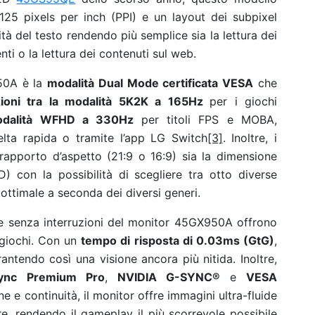
125 pixels per inch (PPI) e un layout dei subpixel
à del testo rendendo più semplice sia la lettura dei
ti o la lettura dei contenuti sul web.
950A è la
modalità Dual Mode certificata VESA
che
zioni tra la modalità 5K2K a 165Hz
per i giochi
dalità WFHD a 330Hz
per titoli FPS e MOBA,
lta rapida o tramite l’app LG Switch
[3]
. Inoltre, i
 rapporto d’aspetto (21:9 o 16:9) sia la dimensione
 con la possibilità di scegliere tra otto diverse
ottimale a seconda dei diversi generi.
e senza interruzioni del monitor 45GX950A offrono
 giochi. Con un
tempo di risposta di 0.03ms (GtG)
,
rantendo così una visione ancora più nitida. Inoltre,
ync
Premium Pro
,
NVIDIA G-SYNC®
e
VESA
e e continuità, il monitor offre immagini ultra-fluide
re, rendendo il gameplay il più scorrevole possibile