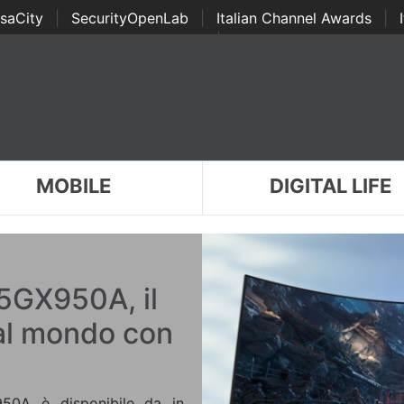
saCity
|
SecurityOpenLab
|
Italian Channel Awards
|
Awards
|
...
MOBILE
DIGITAL LIFE
5GX950A, il
al mondo con
50A è disponibile da in