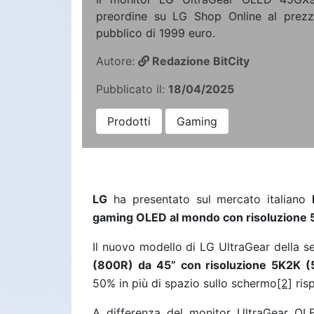
preordine su LG Shop Online al prezzo
pubblico di 1999 euro.
Autore:
Redazione BitCity
Pubblicato il:
18/04/2025
Prodotti
Gaming
LG
ha presentato sul mercato italiano
gaming OLED al mondo con risoluzione
Il nuovo modello di LG UltraGear della s
(800R) da 45” con risoluzione 5K2K (
50% in più di spazio sullo schermo
[2]
ris
A differenza del monitor UltraGear O