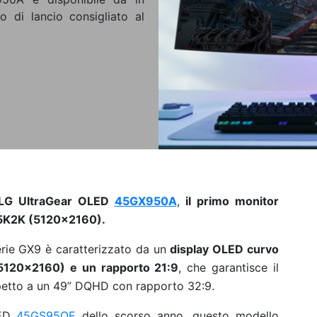
 di lancio consigliato al
LG UltraGear OLED
45GX950A
,
il primo monitor
 5K2K (5120x2160).
erie GX9 è caratterizzato da un
display OLED curvo
5120x2160) e un rapporto 21:9
, che garantisce il
petto a un 49” DQHD con rapporto 32:9.
LED
45GS95QE
dello scorso anno, questo modello