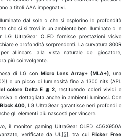
ano a titoli AAA impegnativi.
luminato dal sole o che si esplorino le profondità
 che ci si trovi in un ambiente ben illuminato o in
or LG UltraGear OLED fornisce prestazioni visive
hiare e profondità sorprendenti. La curvatura 800R
r allinearsi alla vista naturale del giocatore,
ora più coinvolgente.
nosa
di LG con
Micro Lens Array+ (MLA+)
, una
0%) e un picco di luminosità fino a 1300 nits (APL
del colore Delta E
≦
2
, restituendo colori vividi e
ersiva e dettagliata anche in ambienti luminosi. Con
Black 400
, LG UltraGear garantisce neri profondi e
anche gli elementi più nascosti per vincere.
sivo, il monitor gaming UltraGear OLED 45GX950A
vanzate, verificate da UL
[5]
, tra cui
Flicker Free