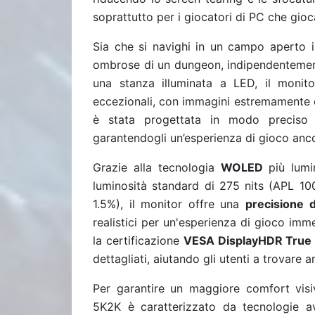
soprattutto per i giocatori di PC che gioc
Sia che si navighi in un campo aperto il
ombrose di un dungeon, indipendentemente
una stanza illuminata a LED, il monit
eccezionali, con immagini estremamente c
è stata progettata in modo preciso pe
garantendogli un’esperienza di gioco anc
Grazie alla tecnologia
WOLED
più lumi
luminosità standard di 275 nits (APL 10
1.5%), il monitor offre una
precisione 
realistici per un'esperienza di gioco imm
la certificazione
VESA DisplayHDR True 
dettagliati, aiutando gli utenti a trovare 
Per garantire un maggiore comfort vi
5K2K è caratterizzato da tecnologie a