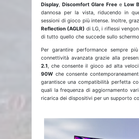
Display
,
Discomfort Glare Free
e
Low B
dannosa per la vista, riducendo in qu
sessioni di gioco più intense. Inoltre, gr
Reflection (AGLR)
di LG, i riflessi veng
di tutto quello che succede sullo scherm
Per garantire performance sempre più
connettività avanzata grazie alla prese
2.1
, che consente il gioco ad alta veloc
90W
che consente contemporaneamente la
garantisce una compatibilità perfetta co
quali la frequenza di aggiornamento va
ricarica dei dispositivi per un supporto 