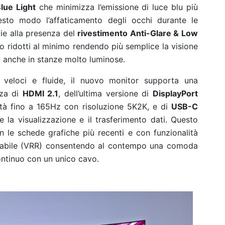
lue Light
che minimizza l’emissione di luce blu più
esto modo l’affaticamento degli occhi durante le
azie alla presenza del
rivestimento Anti-Glare & Low
ono ridotti al minimo rendendo più semplice la visione
o anche in stanze molto luminose.
 veloci e fluide, il nuovo monitor supporta una
nza di
HDMI 2.1
, dell’ultima versione di
DisplayPort
ità fino a 165Hz con risoluzione 5K2K, e di
USB-C
 visualizzazione e il trasferimento dati.
Questo
n le schede grafiche più recenti e con funzionalità
riabile (VRR) consentendo al contempo una comoda
continuo con un unico cavo
.