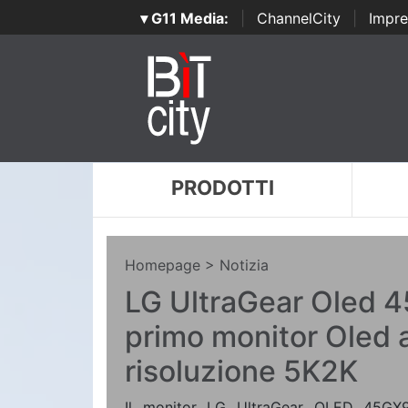
▾ G11 Media:
|
ChannelCity
|
Impre
PRODOTTI
Homepage
> Notizia
LG UltraGear Oled 4
primo monitor Oled 
risoluzione 5K2K
Il monitor LG UltraGear OLED 45GX9