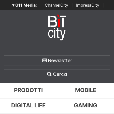
▾ G11 Media:
|
ChannelCity
|
ImpresaCity
|
SecurityOpenLab
|
Italian Channel Awards
|
Italian
Project Awards
|
Italian Security Awards
|
...
Newsletter
Cerca
PRODOTTI
MOBILE
DIGITAL LIFE
GAMING