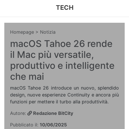
TECH
Homepage
> Notizia
macOS Tahoe 26 rende
il Mac più versatile,
produttivo e intelligente
che mai
macOS Tahoe 26 introduce un nuovo, splendido
design, nuove esperienze Continuity e ancora più
funzioni per mettere il turbo alla produttività.
Autore:
Redazione BitCity
Pubblicato il:
10/06/2025