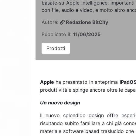
basate su Apple Intelligence, importanti
con file, audio e video, e molto altro anc
Autore:
Redazione BitCity
Pubblicato il:
11/06/2025
Prodotti
Apple
ha presentato in anteprima
iPadO
produttività e spinge ancora oltre le capaci
Un nuovo design
Il nuovo splendido design offre esperi
risultando subito familiare a chi già con
materiale software based traslucido che ri