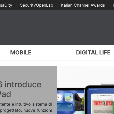
saCity
|
SecurityOpenLab
|
Italian Channel Awards
|
Awards
|
...
MOBILE
DIGITAL LIFE
 introduce
Pad
ente e intuitivo sistema di
iprogettato, nuove funzioni