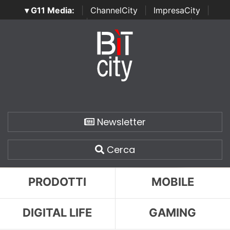
▾ G11 Media:
|
ChannelCity
|
ImpresaCity
|
SecurityOpenLab
|
Italian Channel Awards
|
Italian
Project Awards
|
Italian Security Awards
|
...
Newsletter
Cerca
PRODOTTI
MOBILE
DIGITAL LIFE
GAMING