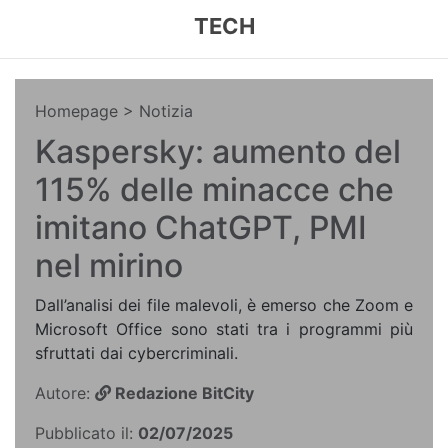
TECH
Homepage
> Notizia
Kaspersky: aumento del
115% delle minacce che
imitano ChatGPT, PMI
nel mirino
Dall’analisi dei file malevoli, è emerso che Zoom e
Microsoft Office sono stati tra i programmi più
sfruttati dai cybercriminali.
Autore:
Redazione BitCity
Pubblicato il:
02/07/2025