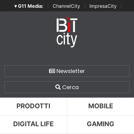
▾ G11 Media:
|
ChannelCity
|
ImpresaCity
|
SecurityOpenLab
|
Italian Channel Awards
|
Italian
Project Awards
|
Italian Security Awards
|
...
Newsletter
Cerca
PRODOTTI
MOBILE
DIGITAL LIFE
GAMING