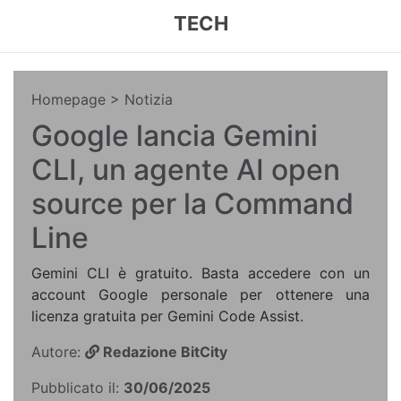
TECH
Homepage
> Notizia
Google lancia Gemini
CLI, un agente AI open
source per la Command
Line
Gemini CLI è gratuito. Basta accedere con un
account Google personale per ottenere una
licenza gratuita per Gemini Code Assist.
Autore:
Redazione BitCity
Pubblicato il:
30/06/2025