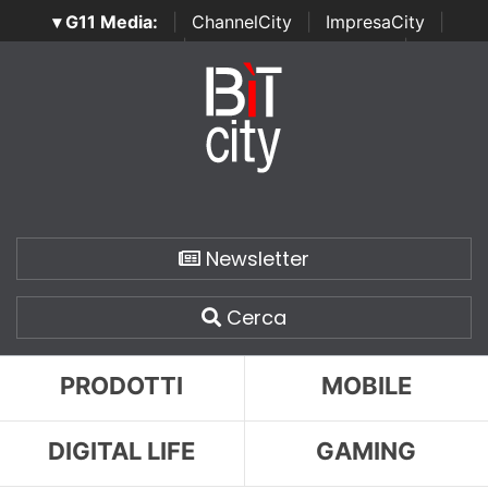
▾ G11 Media:
|
ChannelCity
|
ImpresaCity
|
SecurityOpenLab
|
Italian Channel Awards
|
Italian
Project Awards
|
Italian Security Awards
|
...
Newsletter
Cerca
PRODOTTI
MOBILE
DIGITAL LIFE
GAMING