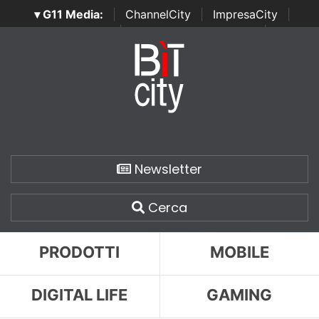
▾ G11 Media:
|
ChannelCity
|
ImpresaCity
|
SecurityOpenLab
|
Italian Channel Awards
|
Italian
Project Awards
|
Italian Security Awards
|
...
Newsletter
Cerca
PRODOTTI
MOBILE
DIGITAL LIFE
GAMING