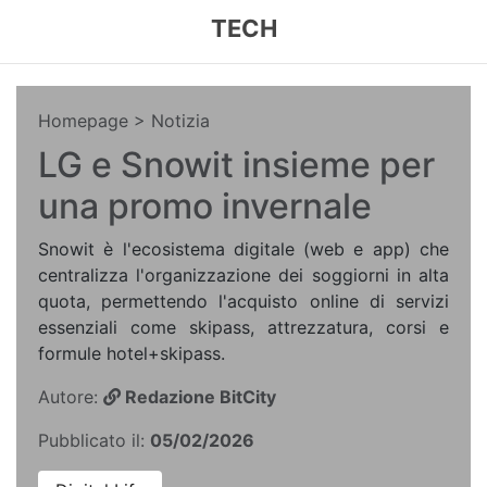
TECH
Homepage
> Notizia
LG e Snowit insieme per
una promo invernale
Snowit è l'ecosistema digitale (web e app) che
centralizza l'organizzazione dei soggiorni in alta
quota, permettendo l'acquisto online di servizi
essenziali come skipass, attrezzatura, corsi e
formule hotel+skipass.
Autore:
Redazione BitCity
Pubblicato il:
05/02/2026