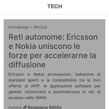
TECH
Homepage
> Notizia
Reti autonome: Ericsson
e Nokia uniscono le
forze per accelerarne la
diffusione
Ericsson e Nokia promuovono l’adozione di
standard aperti e la compatibilità tra la loro
offerta di rAPP, le applicazioni software per
gestire, ottimizzare e automatizzare le reti di
accesso radio (RAN).
Autore:
Redazione BitCity