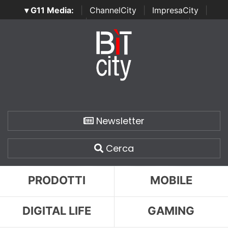
▾ G11 Media:
|
ChannelCity
|
ImpresaCity
|
SecurityOpenLab
|
Italian Channel Awards
|
Italian
Project Awards
|
Italian Security Awards
|
...
Newsletter
Cerca
PRODOTTI
MOBILE
DIGITAL LIFE
GAMING