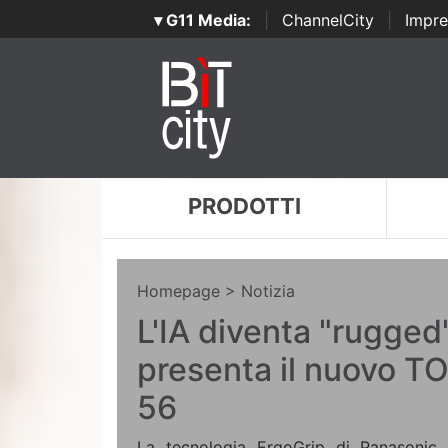
▾ G11 Media:
|
ChannelCity
|
Impre
PRODOTTI
Homepage
> Notizia
L'IA diventa "rugged
presenta il nuovo
56
La tecnologia ErgoGrip di Panasonic