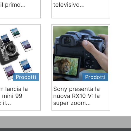
 il primo...
televisivo...
Prodotti
Prodotti
lm lancia la
Sony presenta la
x mini 99
nuova RX10 V: la
 il...
super zoom...