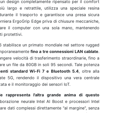
n un design completamente ripensato per il comfort
più largo e retrattile, utilizza una speciale resina
durante il trasporto e garantisce una presa sicura
 cerniera ErgoGrip Edge priva di chiusure meccaniche,
izzare il computer con una sola mano, mantenendo
i protettivi.
 stabilisce un primato mondiale nel settore rugged
ntemporaneamente
fino a tre connessioni LAN cablate
.
gere velocità di trasferimento straordinarie, fino a
e un file da 80GB in soli 95 secondi. Tale potenza
enti standard Wi-Fi 7 e Bluetooth 5.4
, oltre alla
vate 5G, rendendo il dispositivo una vera centrale
ata e il monitoraggio dei sensori IoT.
iciale rappresenta l'altra grande anima di questo
borazione neurale Intel AI Boost e processori Intel
zzare dati complessi direttamente "al margine", senza