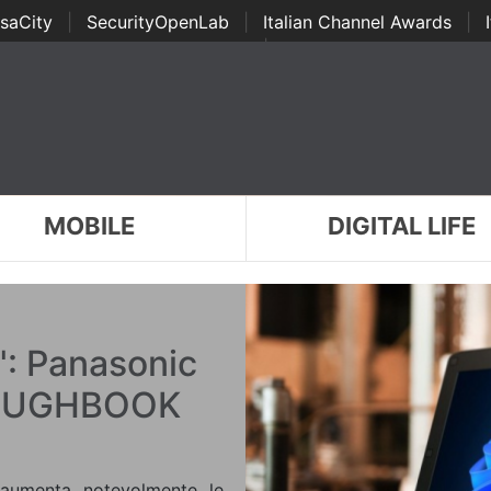
saCity
|
SecurityOpenLab
|
Italian Channel Awards
|
Awards
|
...
MOBILE
DIGITAL LIFE
": Panasonic
 TOUGHBOOK
 aumenta notevolmente le