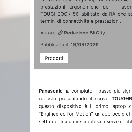
prestazioni ergonomiche per i lavor
TOUGHBOOK 56 abilitato dall'IA che sta
termini di connettività e prestazioni.
Autore:
Redazione BitCity
Pubblicato il:
19/03/2026
Prodotti
Panasonic
ha compiuto il passo più signif
robusta presentando il nuovo
TOUGHB
questo dispositivo è il primo laptop c
"Engineered for Motion", un approccio che
settori critici come la difesa, i servizi pub