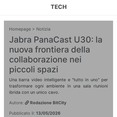
TECH
Homepage
> Notizia
Jabra PanaCast U30: la
nuova frontiera della
collaborazione nei
piccoli spazi
Una barra video intelligente e "tutto in uno" per
trasformare ogni ambiente in una sala riunioni
ibrida con un unico cavo.
Autore:
Redazione BitCity
Pubblicato il:
13/05/2026