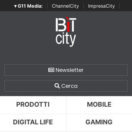
▾ G11 Media:
|
ChannelCity
|
ImpresaCity
|
SecurityOpenLab
|
Italian Channel Awards
|
Italian
Project Awards
|
Italian Security Awards
|
...
Newsletter
Cerca
PRODOTTI
MOBILE
DIGITAL LIFE
GAMING