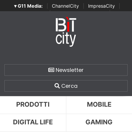
▾ G11 Media:
|
ChannelCity
|
ImpresaCity
|
SecurityOpenLab
|
Italian Channel Awards
|
Italian
Project Awards
|
Italian Security Awards
|
...
Newsletter
Cerca
PRODOTTI
MOBILE
DIGITAL LIFE
GAMING