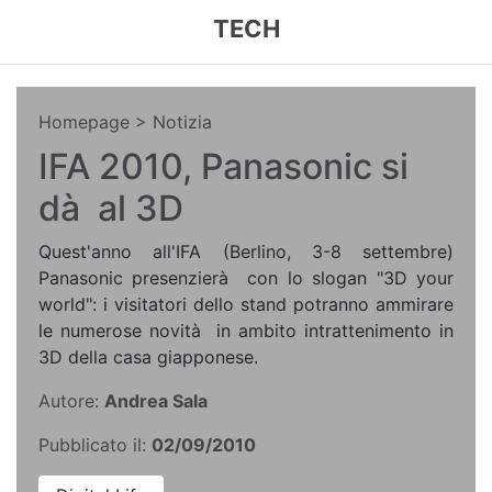
TECH
Homepage
> Notizia
IFA 2010, Panasonic si
dà al 3D
Quest'anno all'IFA (Berlino, 3-8 settembre)
Panasonic presenzierà con lo slogan "3D your
world": i visitatori dello stand potranno ammirare
le numerose novità in ambito intrattenimento in
3D della casa giapponese.
Autore:
Andrea Sala
Pubblicato il:
02/09/2010