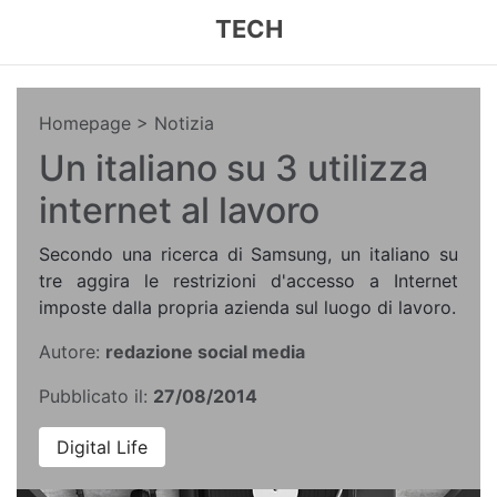
TECH
Homepage
> Notizia
Un italiano su 3 utilizza
internet al lavoro
Secondo una ricerca di Samsung, un italiano su
tre aggira le restrizioni d'accesso a Internet
imposte dalla propria azienda sul luogo di lavoro.
Autore:
redazione social media
Pubblicato il:
27/08/2014
Digital Life