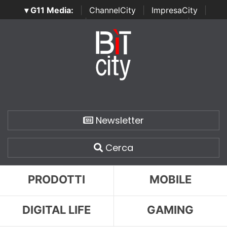
▾ G11 Media:
|
ChannelCity
|
ImpresaCity
|
SecurityOpenLab
|
Italian Channel Awards
|
Italian
Project Awards
|
Italian Security Awards
|
...
Newsletter
Cerca
PRODOTTI
MOBILE
DIGITAL LIFE
GAMING