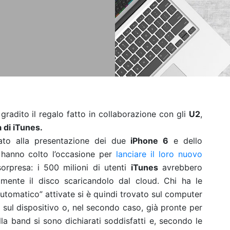
 gradito il regalo fatto in collaborazione con gli
U2
,
a di iTunes.
ato alla presentazione dei due
iPhone 6
e dello
hanno colto l’occasione per
lanciare il loro nuovo
sorpresa: i 500 milioni di utenti
iTunes
avrebbero
tamente il disco scaricandolo dal cloud. Chi ha le
utomatico” attivate si è quindi trovato sul computer
 sul dispositivo o, nel secondo caso, già pronte per
lla band si sono dichiarati soddisfatti e, secondo le