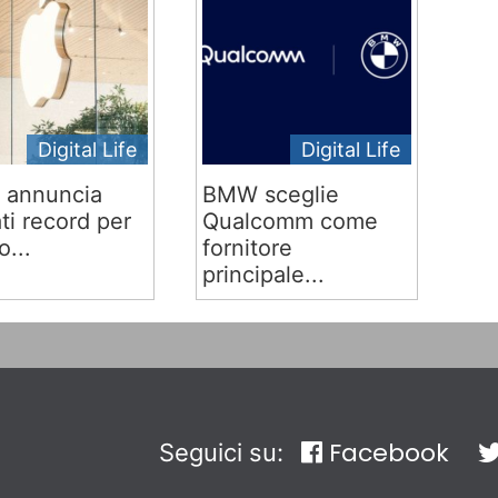
Digital Life
Digital Life
 annuncia
BMW sceglie
ati record per
Qualcomm come
o...
fornitore
principale...
Facebook
Seguici su: