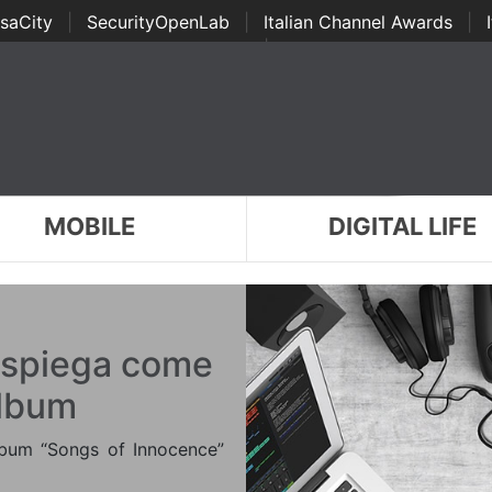
saCity
|
SecurityOpenLab
|
Italian Channel Awards
|
Awards
|
...
MOBILE
DIGITAL LIFE
 spiega come
album
’album “Songs of Innocence”