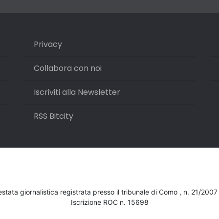
Privacy
Collabora con noi
Iscriviti alla Newsletter
RSS Bitcity
testata giornalistica registrata presso il tribunale di Como , n. 21/200
Iscrizione ROC n. 15698