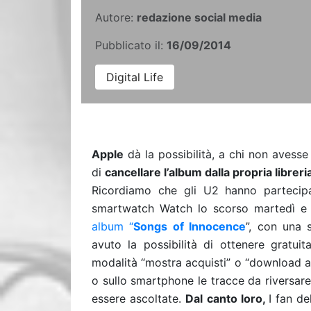
Autore:
redazione social media
Pubblicato il:
16/09/2014
Digital Life
Apple
dà la possibilità, a chi non avesse
di
cancellare l’album dalla propria libreri
Ricordiamo che gli U2 hanno partecip
smartwatch Watch lo scorso martedì e 
album “
Songs of Innocence
”, con una 
avuto la possibilità di ottenere gratui
modalità “mostra acquisti” o “download a
o sullo smartphone le tracce da riversare
essere ascoltate.
Dal canto loro,
I fan de