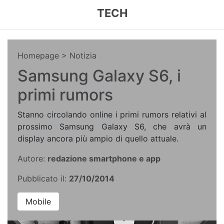
TECH
Homepage
> Notizia
Samsung Galaxy S6, i
primi rumors
Stanno circolando online i primi rumors relativi al
prossimo Samsung Galaxy S6, che avrà un
display ancora più ampio di quello attuale.
Autore:
redazione smartphone e app
Pubblicato il:
27/10/2014
Mobile