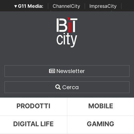
▾ G11 Media:
|
ChannelCity
|
ImpresaCity
|
SecurityOpenLab
|
Italian Channel Awards
|
Italian
Project Awards
|
Italian Security Awards
|
...
Newsletter
Cerca
PRODOTTI
MOBILE
DIGITAL LIFE
GAMING