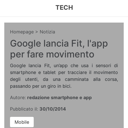
TECH
Homepage
> Notizia
Google lancia Fit, l'app
per fare movimento
Google lancia Fit, un’app che usa i sensori di
smartphone e tablet per tracciare il movimento
degli utenti, da una camminata alla corsa,
passando per un giro in bici.
Autore:
redazione smartphone e app
Pubblicato il:
30/10/2014
Mobile