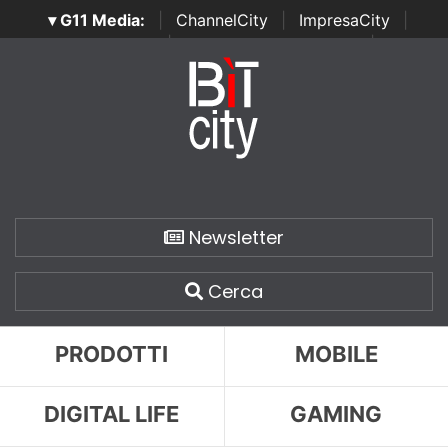
▾ G11 Media:
|
ChannelCity
|
ImpresaCity
|
SecurityOpenLab
|
Italian Channel Awards
|
Italian
Project Awards
|
Italian Security Awards
|
...
Newsletter
Cerca
PRODOTTI
MOBILE
DIGITAL LIFE
GAMING