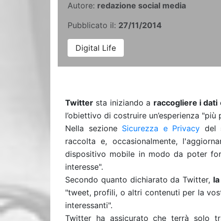
Autore:
redazione social media
Pubblicato il:
27/11/2014
Digital Life
Twitter
sta iniziando a
raccogliere i dati
l’obiettivo di costruire un’esperienza "più 
Nella sezione
Sicurezza e Privacy
del
raccolta e, occasionalmente, l'aggiornam
dispositivo mobile in modo da poter for
interesse".
Secondo quanto dichiarato da Twitter,
l
"tweet, profili, o altri contenuti per la v
interessanti".
Twitter ha assicurato che terrà solo tr