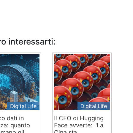
o interessarti:
Digital Life
Digital Life
co dati in
Il CEO di Hugging
za: quanto
Face avverte: "La
mano gli...
Cina sta...