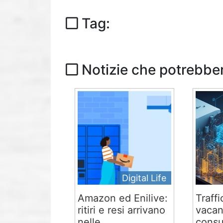
Tag:
Notizie che potrebber
Digital Life
Amazon ed Enilive:
Traffi
ritiri e resi arrivano
vacan
nelle...
consu