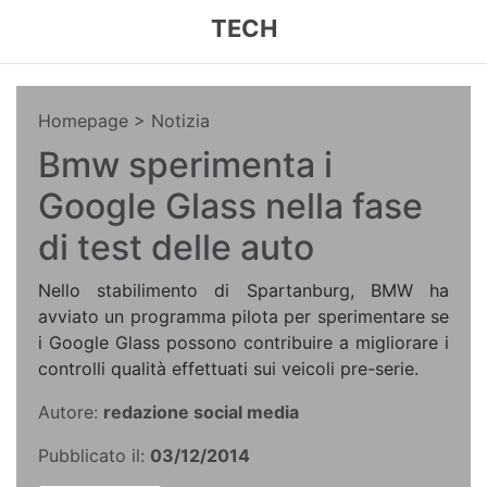
TECH
Homepage
> Notizia
Bmw sperimenta i
Google Glass nella fase
di test delle auto
Nello stabilimento di Spartanburg, BMW ha
avviato un programma pilota per sperimentare se
i Google Glass possono contribuire a migliorare i
controlli qualità effettuati sui veicoli pre-serie.
Autore:
redazione social media
Pubblicato il:
03/12/2014