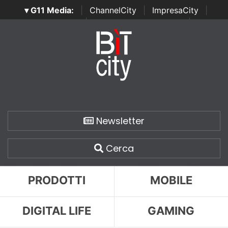
▾ G11 Media:
|
ChannelCity
|
ImpresaCity
|
SecurityOpenLab
|
Italian Channel Awards
|
Italian
Project Awards
|
Italian Security Awards
|
...
Newsletter
Cerca
PRODOTTI
MOBILE
DIGITAL LIFE
GAMING