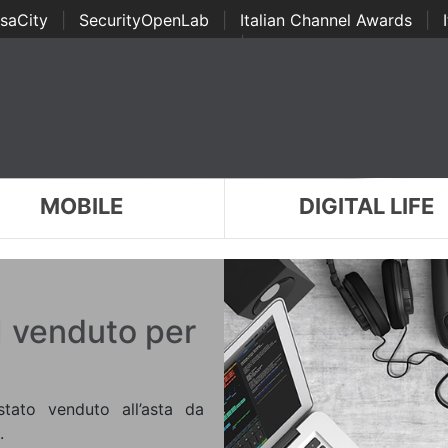
saCity
|
SecurityOpenLab
|
Italian Channel Awards
|
Awards
|
...
MOBILE
DIGITAL LIFE
1 venduto per
tato venduto all’asta da
.