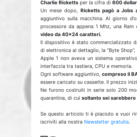
Charlie Ricketts
per la cifra di
600 dollar
Un mese dopo,
Ricketts pagò a Jobs al
aggiuntivo sulla macchina. Al giorno d’o
processore da appena 1 Mhz, una Ram d
video da 40×24 caratteri.
Il dispositivo è stato commercializzato d
di elettronica al dettaglio, la “Byte Shop”
Apple 1 non aveva un sistema operativ
interfaccia tra tastiera, CPU e memoria.
Ogni software aggiuntivo,
compreso il B
essere caricato su cassette. Il prezzo iniz
Ne furono costruiti in serie solo 200 mo
quarantina, di cui
soltanto sei sarebbero 
Se questo articolo ti è piaciuto e vuoi 
iscriviti alla nostra
Newsletter gratuita
.