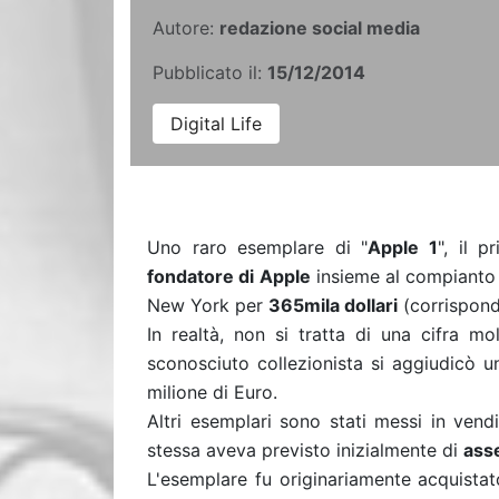
Autore:
redazione social media
Pubblicato il:
15/12/2014
Digital Life
Uno raro esemplare di "
Apple 1
", il 
fondatore di Apple
insieme al compiant
New York per
365mila dollari
(corrispond
In realtà, non si tratta di una cifra mo
sconosciuto collezionista si aggiudicò 
milione di Euro.
Altri esemplari sono stati messi in vendi
stessa aveva previsto inizialmente di
asse
L'esemplare fu originariamente acquista