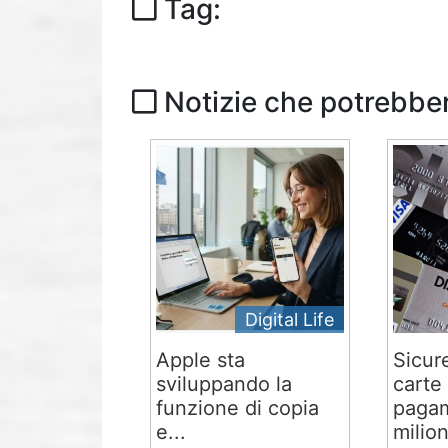
Tag:
Notizie che potrebber
Digital Life
Apple sta
Sicur
sviluppando la
carte 
funzione di copia
pagam
e...
milion