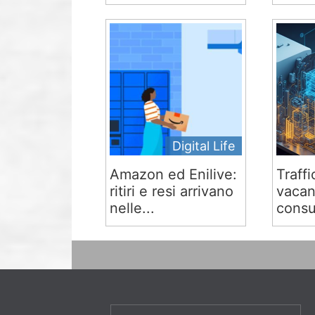
Digital Life
Amazon ed Enilive:
Traffi
ritiri e resi arrivano
vacan
nelle...
consu