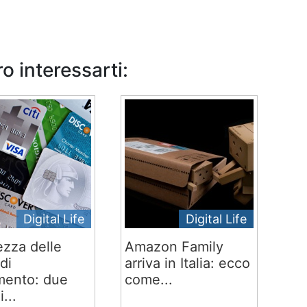
o interessarti:
Digital Life
Digital Life
ezza delle
Amazon Family
di
arriva in Italia: ecco
ento: due
come...
i...