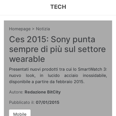
TECH
Homepage
> Notizia
Ces 2015: Sony punta
sempre di più sul settore
wearable
Presentati nuovi prodotti tra cui lo SmartWatch 3:
nuovo look, in lucido acciaio inossidabile,
disponibile a partire da febbraio 2015.
Autore:
Redazione BitCity
Pubblicato il:
07/01/2015
Mobile