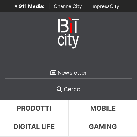
▾ G11 Media:
|
ChannelCity
|
ImpresaCity
|
SecurityOpenLab
|
Italian Channel Awards
|
Italian
Project Awards
|
Italian Security Awards
|
...
Newsletter
Cerca
PRODOTTI
MOBILE
DIGITAL LIFE
GAMING