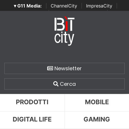
▾ G11 Media:
|
ChannelCity
|
ImpresaCity
|
SecurityOpenLab
|
Italian Channel Awards
|
Italian
Project Awards
|
Italian Security Awards
|
...
Newsletter
Cerca
PRODOTTI
MOBILE
DIGITAL LIFE
GAMING