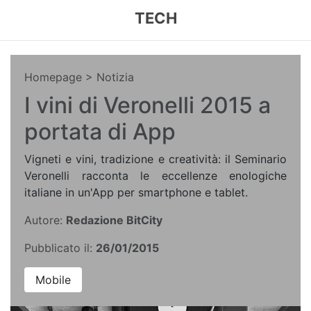
TECH
Homepage
> Notizia
I vini di Veronelli 2015 a
portata di App
Vigneti e vini, tradizione e creatività: il Seminario
Veronelli racconta le eccellenze enologiche
italiane in un'App per smartphone e tablet.
Autore:
Redazione BitCity
Pubblicato il:
26/01/2015
Mobile