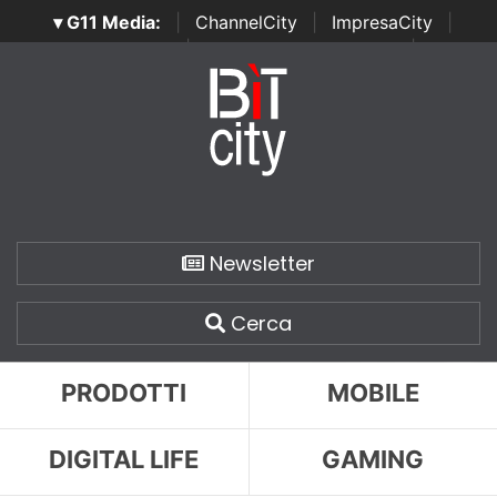
▾ G11 Media:
|
ChannelCity
|
ImpresaCity
|
SecurityOpenLab
|
Italian Channel Awards
|
Italian
Project Awards
|
Italian Security Awards
|
...
Newsletter
Cerca
PRODOTTI
MOBILE
DIGITAL LIFE
GAMING