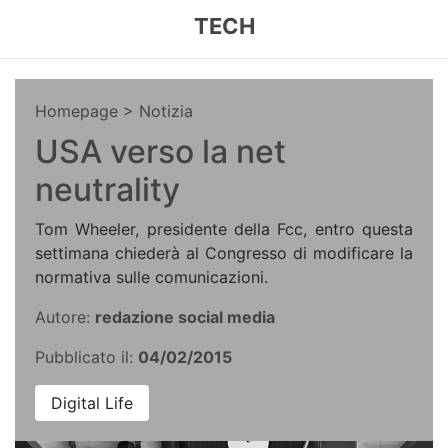
TECH
Homepage
> Notizia
USA verso la net
neutrality
Tom Wheeler, presidente della Fcc, entro questa
settimana chiederà al Congresso di modificare la
normativa sulle comunicazioni.
Autore:
redazione social media
Pubblicato il:
04/02/2015
Digital Life