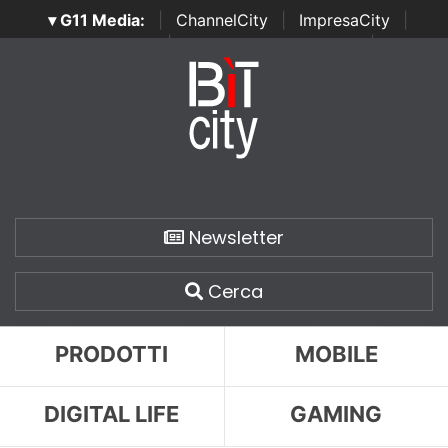
▾ G11 Media:
|
ChannelCity
|
ImpresaCity
|
SecurityOpenLab
|
Italian Channel Awards
|
Italian
Project Awards
|
Italian Security Awards
|
...
Newsletter
Cerca
PRODOTTI
MOBILE
DIGITAL LIFE
GAMING