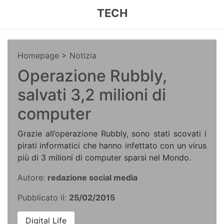
TECH
Homepage
> Notizia
Operazione Rubbly,
salvati 3,2 milioni di
computer
Grazie all’operazione Rubbly, sono stati scovati i
pirati informatici che hanno infettato con un virus
più di 3 milioni di computer sparsi nel Mondo.
Autore:
redazione social media
Pubblicato il:
25/02/2015
Digital Life