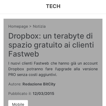
TECH
Homepage
> Notizia
Dropbox: un terabyte di
spazio gratuito ai clienti
Fastweb
I nuovi clienti Fastweb che hanno già un account
Dropbox potranno fare l’upgrade alla versione
PRO senza costi aggiuntivi.
Autore:
Redazione BitCity
Pubblicato il:
12/03/2015
Mobile