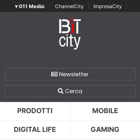
▾ G11 Media:
|
ChannelCity
|
ImpresaCity
|
SecurityOpenLab
|
Italian Channel Awards
|
Italian
Project Awards
|
Italian Security Awards
|
...
Newsletter
Cerca
PRODOTTI
MOBILE
DIGITAL LIFE
GAMING