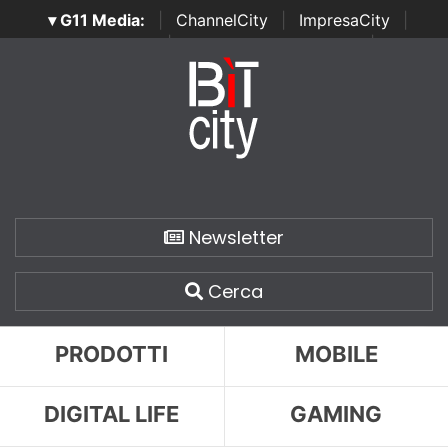
▾ G11 Media:
|
ChannelCity
|
ImpresaCity
|
SecurityOpenLab
|
Italian Channel Awards
|
Italian
Project Awards
|
Italian Security Awards
|
...
Newsletter
Cerca
PRODOTTI
MOBILE
DIGITAL LIFE
GAMING