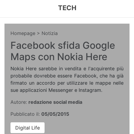
TECH
Homepage
> Notizia
Facebook sfida Google
Maps con Nokia Here
Nokia Here sarebbe in vendita e l'acquirente più
probabile dovrebbe essere Facebook, che ha già
firmato un accordo per utilizzare le mappe nelle
sue applicazioni Messenger e Instagram.
Autore:
redazione social media
Pubblicato il:
05/05/2015
Digital Life