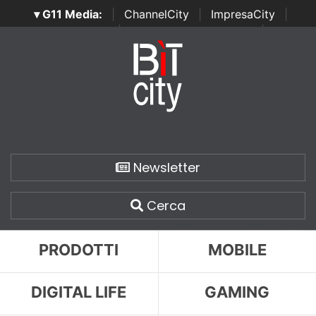
▾ G11 Media:
|
ChannelCity
|
ImpresaCity
|
SecurityOpenLab
|
Italian Channel Awards
|
Italian
Project Awards
|
Italian Security Awards
|
...
Newsletter
Cerca
PRODOTTI
MOBILE
DIGITAL LIFE
GAMING