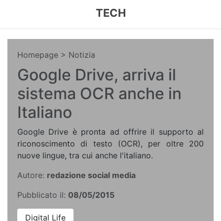
TECH
Homepage
> Notizia
Google Drive, arriva il
sistema OCR anche in
Italiano
Google Drive è pronta ad offrire il supporto al
riconoscimento di testo (OCR), per oltre 200
nuove lingue, tra cui anche l'italiano.
Autore:
redazione social media
Pubblicato il:
08/05/2015
Digital Life